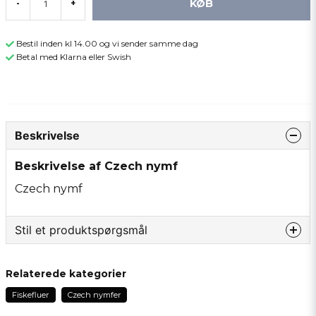
KØB
-
+
Bestil inden kl 14.00 og vi sender samme dag
Betal med Klarna eller Swish
Beskrivelse
Beskrivelse af Czech nymf
Czech nymf
Stil et produktspørgsmål
question
Spørg os om noget om dette produkt...
Relaterede kategorier
Fiskefluer
Czech nymfer