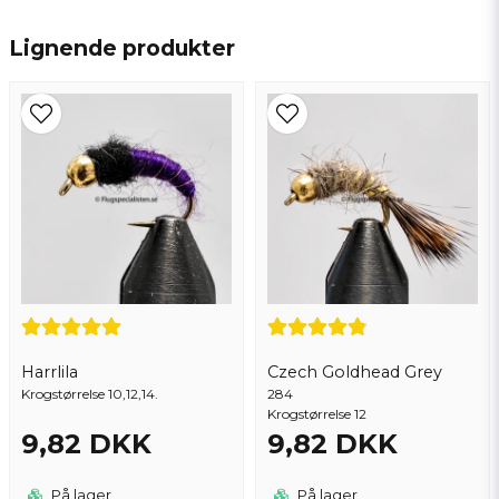
name
Navn
Lignende produkter
email
Email adresse
Ja, du kan offentliggøre mit spørgsmål
Harrlila
Czech Goldhead Grey
Krogstørrelse 10,12,14.
284
Krogstørrelse 12
9,82 DKK
9,82 DKK
Send spørgsmål
På lager
På lager