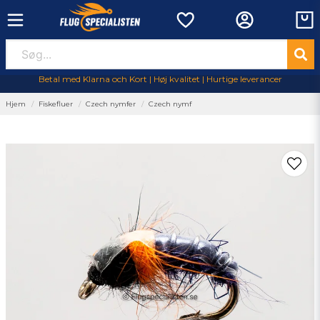
Betal med Klarna och Kort | Høj kvalitet | Hurtige leverancer
Hjem
Fiskefluer
Czech nymfer
Czech nymf