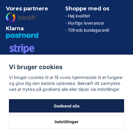
Vores partnere
Shoppe med os
- Høj kvalitet
- Hurtige leverancer
Klarna
- Tilfreds kundegaranti
VISA/MASTERCARD/AMERICAN
Vi bruger cookies
EXPRESS
Vi bruger cookies til at få vores hjemmeside til at fungere
og give dig den bedste oplevelse. Bekræft dit samtykke
Følg os
ved at trykke på godkend alle eller tilpas via indstillinger
Facebook
Godkend alle
Indstillinger