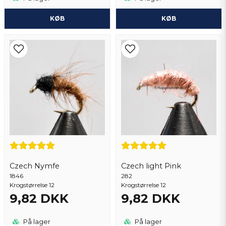
KØB
KØB
Czech Nymfe
Czech light Pink
1846
282
Krogstørrelse 12
Krogstørrelse 12
9,82 DKK
9,82 DKK
På lager
På lager