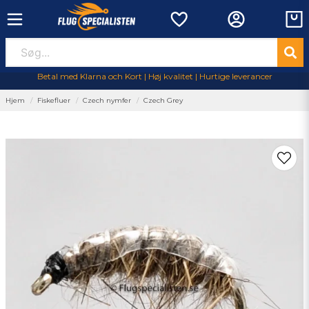
Betal med Klarna och Kort | Høj kvalitet | Hurtige leverancer
Hjem
Fiskefluer
Czech nymfer
Czech Grey