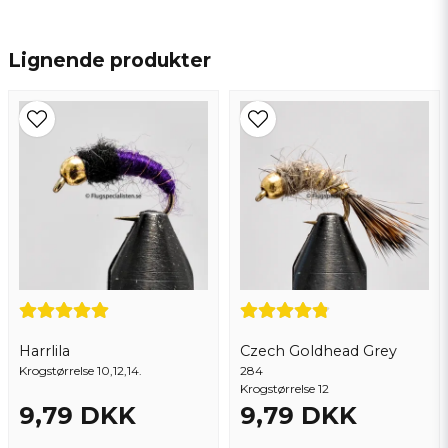
name
Navn
Lignende produkter
email
Email adresse
Ja, du kan offentliggøre mit spørgsmål
Harrlila
Czech Goldhead Grey
Krogstørrelse 10,12,14.
284
Krogstørrelse 12
9,79 DKK
9,79 DKK
Send spørgsmål