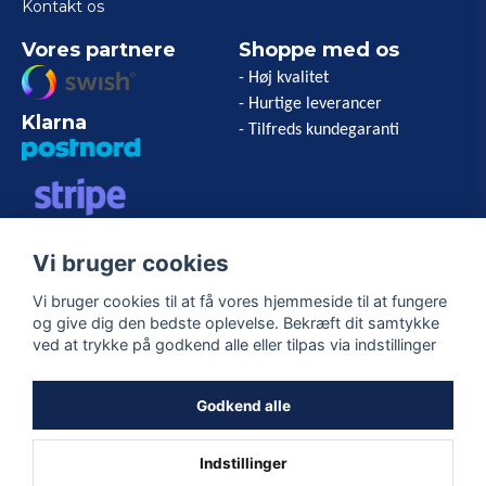
Kontakt os
Vores partnere
Shoppe med os
- Høj kvalitet
- Hurtige leverancer
Klarna
- Tilfreds kundegaranti
VISA/MASTERCARD/AMERICAN
Vi bruger cookies
EXPRESS
Vi bruger cookies til at få vores hjemmeside til at fungere
og give dig den bedste oplevelse. Bekræft dit samtykke
Følg os
ved at trykke på godkend alle eller tilpas via indstillinger
Facebook
Godkend alle
Indstillinger