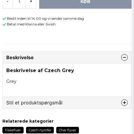
KØB
-
+
Bestil inden kl 14.00 og vi sender samme dag
Betal med Klarna eller Swish
Beskrivelse
Beskrivelse af Czech Grey
Grey
Stil et produktspørgsmål
question
Spørg os om noget om dette produkt...
Relaterede kategorier
Fiskefluer
Czech nymfer
Char flyver