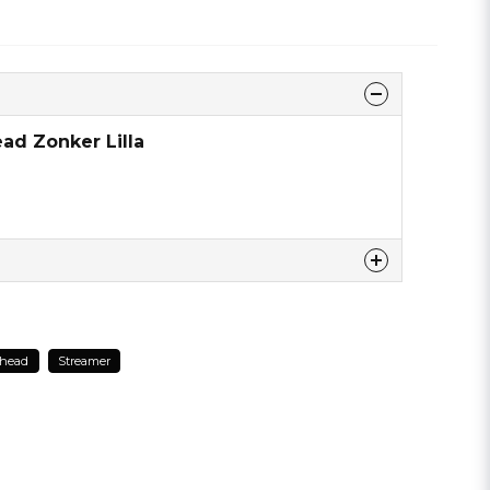
ad Zonker Lilla
dette produkt...
head
Streamer
email
Email adresse