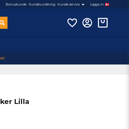
Bonuskunde
Kundevurdering
Kunde service
Logga in
cer
er Lilla