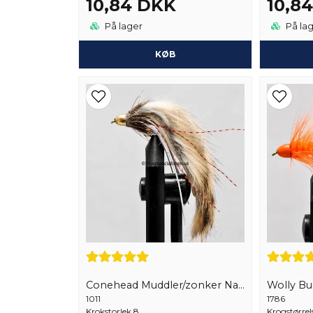
10,84 DKK
10,8
På lager
På la
KØB
Conehead Muddler/zonker Naturell
Wolly B
1011
1786
Krokstorlek 8
Krogstørrel