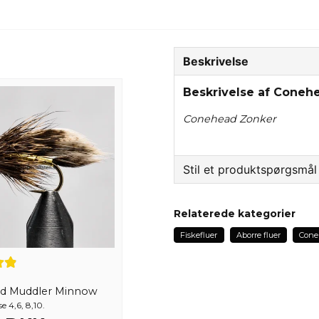
Beskrivelse
Beskrivelse af Conehe
Conehead Zonker
Stil et produktspørgsmål
question
Spørg os om noget om 
Relaterede kategorier
Fiskefluer
Aborre fluer
Cone
name
Navn
d Muddler Minnow
e 4,6, 8,10.