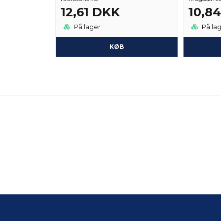
12,61 DKK
10,8
På lager
På la
KØB