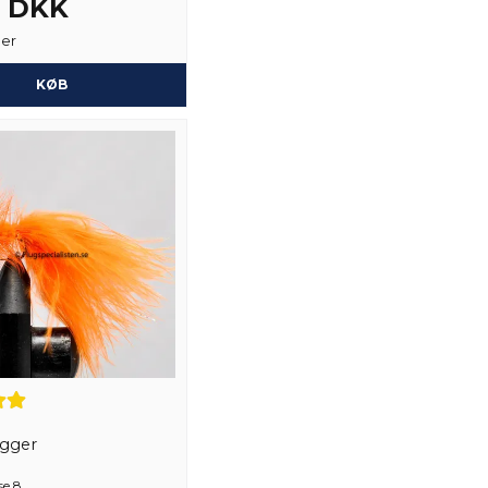
4 DKK
ger
Ja, du kan offentli
KØB
ugger
se 8