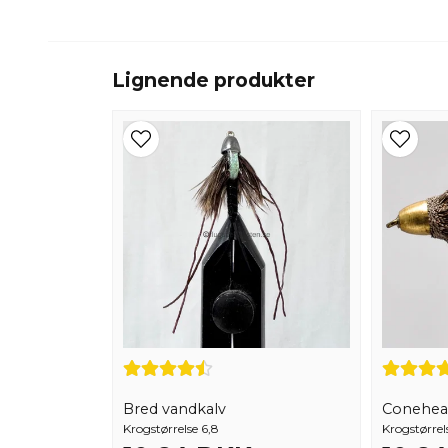
Lignende produkter
Bred vandkalv
Conehea
Krogstørrelse 6,8
Krogstørrels