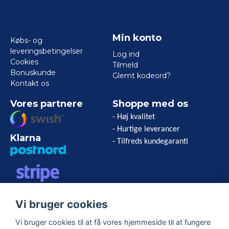
Min konto
Købs- og
leveringsbetingelser
Log ind
Cookies
Tilmeld
Bonuskunde
Glemt kodeord?
Kontakt os
Vores partnere
Shoppe med os
- Høj kvalitet
- Hurtige leverancer
Klarna
- Tilfreds kundegaranti
VISA/MASTERCARD/AMERICAN
Vi bruger cookies
EXPRESS
Vi bruger cookies til at få vores hjemmeside til at fungere