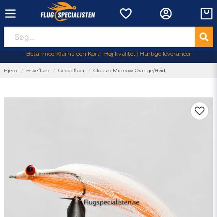
Betal med Klarna och Kort | Høj kvalitet | Hurtige leverancer
Hjem
Fiskefluer
Geddefluer
Clouser Minnow Orange/Hvid