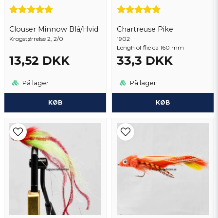
Clouser Minnow Blå/Hvid
Chartreuse Pike
Krogstørrelse 2, 2/0
Send spørgsmål
1902
Lengh of flie ca 160 mm
13,52 DKK
33,3 DKK
På lager
På lager
KØB
KØB