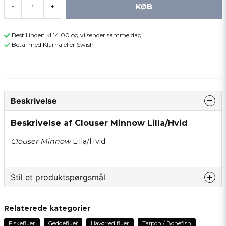
KØB
-
+
Bestil inden kl 14.00 og vi sender samme dag
Betal med Klarna eller Swish
Beskrivelse
Beskrivelse af Clouser Minnow Lilla/Hvid
Clouser Minnow
Lilla/Hvid
Stil et produktspørgsmål
question
Spørg os om noget om dette produkt...
Relaterede kategorier
Fiskefluer
Geddefluer
Havørred fluer
Tarpon / Bonefish