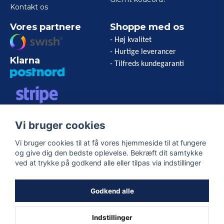
Kontakt os
Vores partnere
Shoppe med os
- Høj kvalitet
- Hurtige leverancer
Klarna
- Tilfreds kundegaranti
VISA/MASTERCARD/AMERICAN
Vi bruger cookies
EXPRESS
Vi bruger cookies til at få vores hjemmeside til at fungere
og give dig den bedste oplevelse. Bekræft dit samtykke
Følg os
ved at trykke på godkend alle eller tilpas via indstillinger
Facebook
Godkend alle
Indstillinger