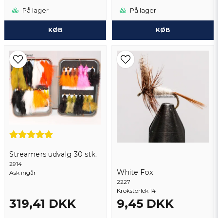
På lager
På lager
KØB
KØB
Streamers udvalg 30 stk.
2914
White Fox
Ask ingår
2227
Krokstorlek 14
319,41 DKK
9,45 DKK