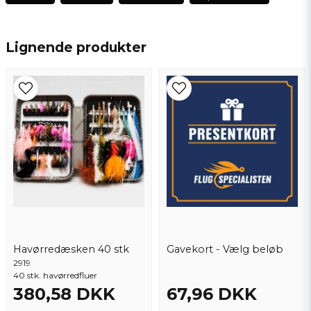
name
Navn
Lignende produkter
email
Email adresse
Ja, du kan offentliggøre mit spørgsmål
Havørredæsken 40 stk
Gavekort - Vælg beløb
2919
40 stk. havørredfluer
380,58 DKK
67,96 DKK
Send spørgsmål