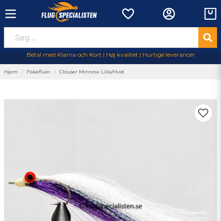
Betal med Klarna och Kort | Høj kvalitet | Hurtige leverancer
Hjem
Fiskefluer
Clouser Minnow Lilla/Hvid