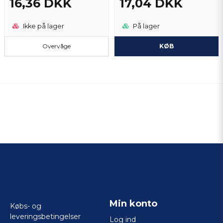
16,36 DKK
17,04 DKK
Ikke på lager
På lager
Overvåge
KØB
Min konto
Købs- og
leveringsbetingelser
Log ind