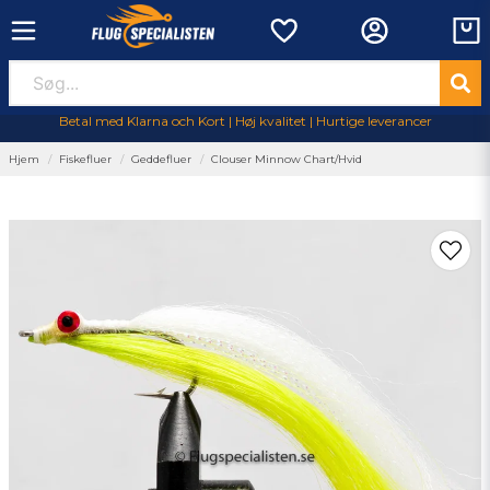
Betal med Klarna och Kort | Høj kvalitet | Hurtige leverancer
Hjem
Fiskefluer
Geddefluer
Clouser Minnow Chart/Hvid