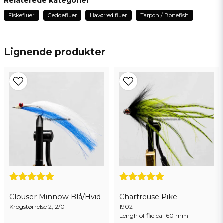
Relaterede kategorier
Fiskefluer
Geddefluer
Havørred fluer
Tarpon / Bonefish
name
Navn
Lignende produkter
email
Email adresse
Ja, du kan offentliggøre mit spørgsmål
Clouser Minnow Blå/Hvid
Chartreuse Pike
Krogstørrelse 2, 2/0
1902
Lengh of flie ca 160 mm