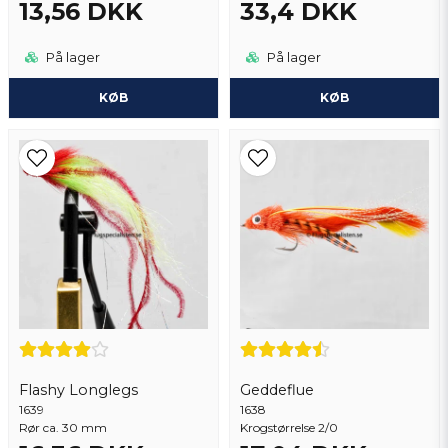
13,56 DKK
33,4 DKK
Send spørgsmål
På lager
På lager
KØB
KØB
Flashy Longlegs
Geddeflue
1639
1638
Rør ca. 30 mm
Krogstørrelse 2/0