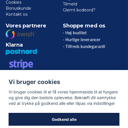
Cookies
Tilmeld
Bonuskunde
Glemt kodeord?
Kontakt os
Vores partnere
Shoppe med os
- Høj kvalitet
- Hurtige leverancer
Klarna
- Tilfreds kundegaranti
VISA/MASTERCARD/AMERICAN
Vi bruger cookies
EXPRESS
Vi bruger cookies til at få vores hjemmeside til at fungere
og give dig den bedste oplevelse. Bekræft dit samtykke
Følg os
ved at trykke på godkend alle eller tilpas via indstillinger
Facebook
Godkend alle