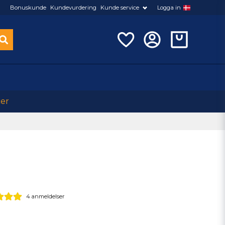
Bonuskunde
Kundevurdering
Kunde service
Logga in
cer
4 anmeldelser