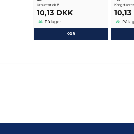
Krokstorlek 8
Krogstørrel
10,13 DKK
10,1
På lager
På la
KØB