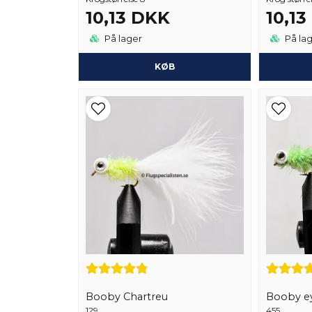
10,13 DKK
10,1
På lager
På la
KØB
Booby Chartreu
Booby ey
129
455