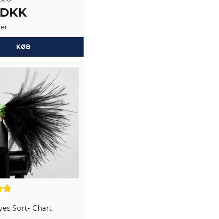
3 DKK
ger
KØB
es Sort- Chart