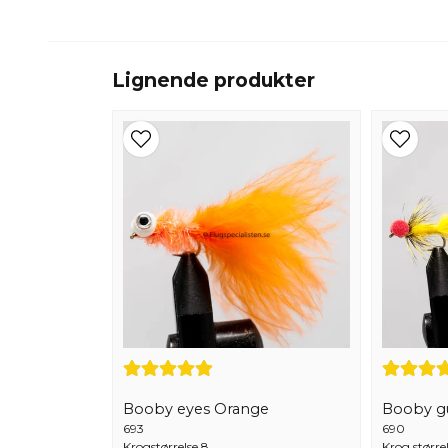
Lignende produkter
Booby eyes Orange
Booby g
693
690
Krogstørrelse 8
Krog større