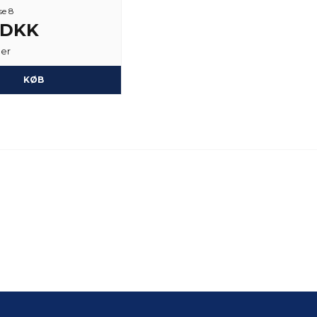
se 8
3 DKK
ger
KØB