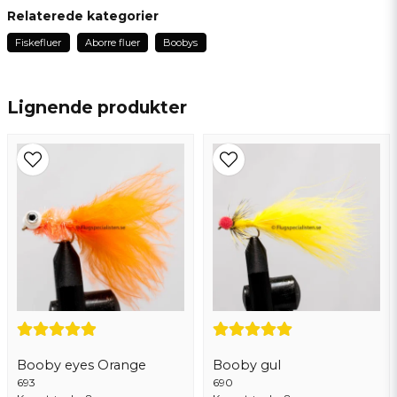
på 15min med den kombinationen
Kjell
Relaterede kategorier
for 1 år siden
Forretningen svarede
Fiskefluer
Aborre fluer
Boobys
Okej men det tar ca 2 veckor
name
Navn
Nu finns den i shopen
Lignende produkter
email
Email adresse
Ja, du kan offentliggøre mit spørgsmål
Booby eyes Orange
Booby gul
693
Send spørgsmål
690