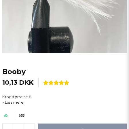
Booby
10,13 DKK
Krogstørrelse 8
Læs mere
853