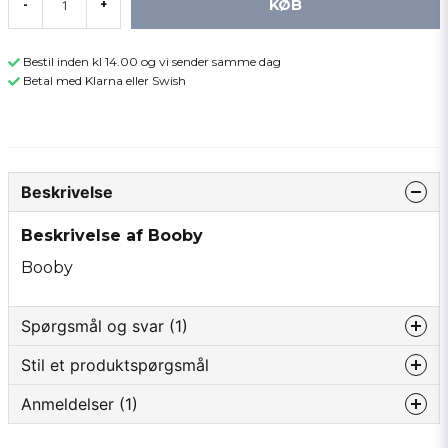
KØB
-
+
Bestil inden kl 14.00 og vi sender samme dag
Betal med Klarna eller Swish
Beskrivelse
Beskrivelse af Booby
Booby
Spørgsmål og svar (1)
Stil et produktspørgsmål
David Sarac spurgt
for 1 år siden
Anmeldelser (1)
question
Önskemål att införskaffa precis likadan fast med
Spørg os om noget om dette produkt...
rosa stjärt, en riktigt bra combo! Tog 2st regnbågar