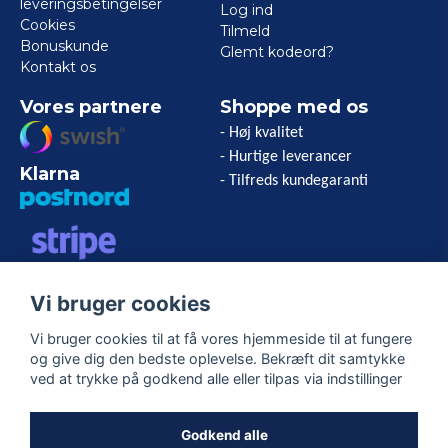
leveringsbetingelser
Log ind
Cookies
Tilmeld
Bonuskunde
Glemt kodeord?
Kontakt os
Vores partnere
Shoppe med os
- Høj kvalitet
- Hurtige leverancer
Klarna
- Tilfreds kundegaranti
VISA/MASTERCARD/AMERICAN
Vi bruger cookies
EXPRESS
Vi bruger cookies til at få vores hjemmeside til at fungere
og give dig den bedste oplevelse. Bekræft dit samtykke
Følg os
ved at trykke på godkend alle eller tilpas via indstillinger
Facebook
Godkend alle