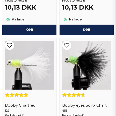
Krogstørrelse 8
Krog størrelse 8
10,13 DKK
10,13 DKK
På lager
På lager
KØB
KØB
Booby Chartreu
Booby eyes Sort- Chart
129
455
Krokstorlek 8
Krogstørrelse 8