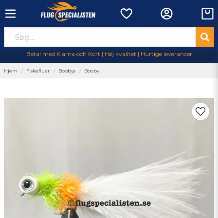
Betal med Klarna och Kort | Høj kvalitet | Hurtige leverancer
Hjem
Fiskefluer
Boobys
Booby